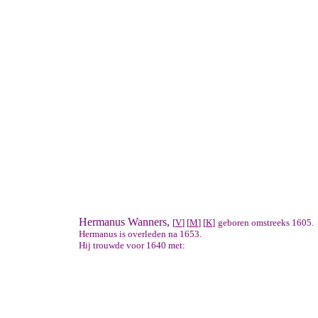
Hermanus Wanners,
[
V
] [
M
] [
K
]
geboren omstreeks 1605.
Hermanus is overleden na 1653.
Hij trouwde voor 1640 met: