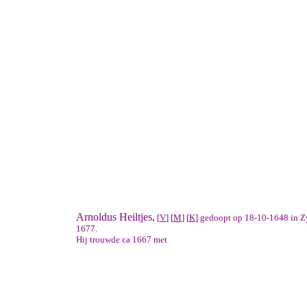
Arnoldus Heiltjes,
[
V
] [
M
] [
K
] gedoopt op 18-10-1648 in Zy
1677.
Hij trouwde ca 1667 met