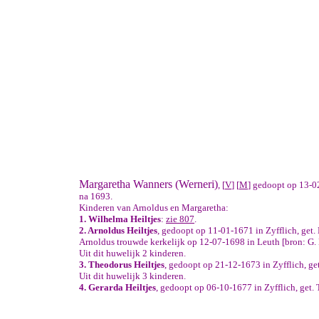
Margaretha Wanners (Werneri)
, [
V
] [
M
] gedoopt op 13-02
na 1693.
Kinderen van Arnoldus en Margaretha:
1. Wilhelma Heiltjes
:
zie 807
.
2. Arnoldus Heiltjes
, gedoopt op 11-01-1671 in Zyfflich, get.
Arnoldus trouwde kerkelijk op 12-07-1698 in Leuth [bron: G
Uit dit huwelijk 2 kinderen.
3. Theodorus Heiltjes
, gedoopt op 21-12-1673 in Zyfflich, g
Uit dit huwelijk 3 kinderen.
4. Gerarda Heiltjes
, gedoopt op 06-10-1677 in Zyfflich, get.